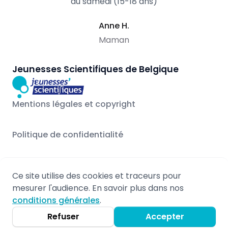
du samedi (15-18 ans)
Anne H.
Maman
Jeunesses Scientifiques de Belgique
Mentions légales et copyright
Politique de confidentialité
Ce site utilise des cookies et traceurs pour
© 2026 - Propulsé par Stageo.eu
mesurer l'audience. En savoir plus dans nos
Mentions légales
conditions générales
.
Non-responsabilité
Refuser
Accepter
Politique de confidentialité