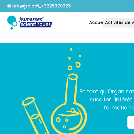
info@jsb.be
+3225370325
Accueil
Activités de
En tant qu’Organisat
susciter l’intérê
formation e