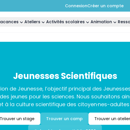
Connexion
Créer un compte
 vacances
Ateliers
Activités scolaires
Animation
Ress
Jeunesses Scientifiques
ion de Jeunesse, l’objectif principal des Jeunesses
t des jeunes pour les sciences. Nous souhaitons ain
t à la culture scientifique des citoyen·nes-adulte
Trouver un stage
Trouver un camp
Trouver un atelie