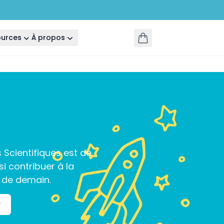
ources
À propos
 Scientifiques est de
si contribuer à la
s de demain.
r