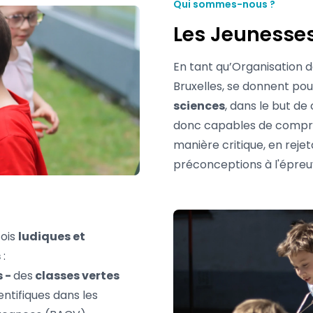
Qui sommes-nous ?
Les Jeunesses
En tant qu’Organisation 
Bruxelles, se donnent pou
sciences
, dans le but de
donc capables de compren
manière critique, en reje
préconceptions à l'épreu
fois
ludiques et
s
:
s -
des
classes vertes
entifiques dans les