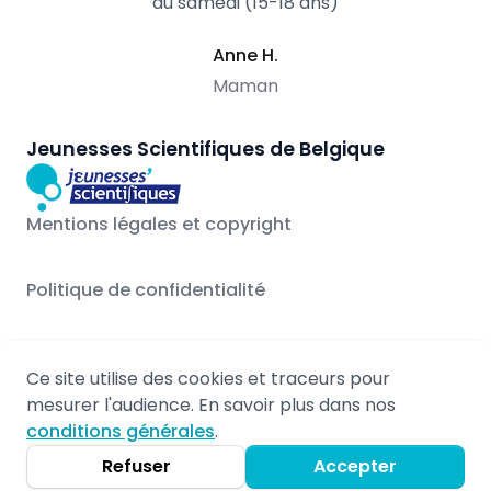
du samedi (15-18 ans)
Anne H.
Maman
Jeunesses Scientifiques de Belgique
Mentions légales et copyright
Politique de confidentialité
Ce site utilise des cookies et traceurs pour
© 2026 - Propulsé par Stageo.eu
mesurer l'audience. En savoir plus dans nos
Mentions légales
conditions générales
.
Non-responsabilité
Refuser
Accepter
Politique de confidentialité