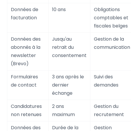
Données de
10 ans
Obligations
facturation
comptables et
fiscales belges
Données des
Jusqu'au
Gestion de la
abonnés à la
retrait du
communication
newsletter
consentement
(Brevo)
Formulaires
3 ans après le
Suivi des
de contact
dernier
demandes
échange
Candidatures
2 ans
Gestion du
non retenues
maximum
recrutement
Données des
Durée de la
Gestion