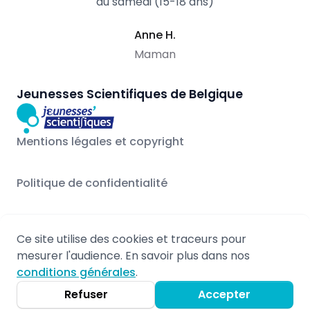
du samedi (15-18 ans)
Anne H.
Maman
Jeunesses Scientifiques de Belgique
Mentions légales et copyright
Politique de confidentialité
Ce site utilise des cookies et traceurs pour
© 2026 - Propulsé par Stageo.eu
mesurer l'audience. En savoir plus dans nos
Mentions légales
conditions générales
.
Non-responsabilité
Refuser
Accepter
Politique de confidentialité