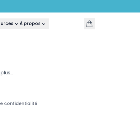
ources
À propos
lus...
de confidentialité