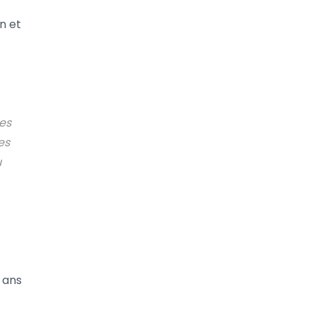
n et
es
es
u
 ans