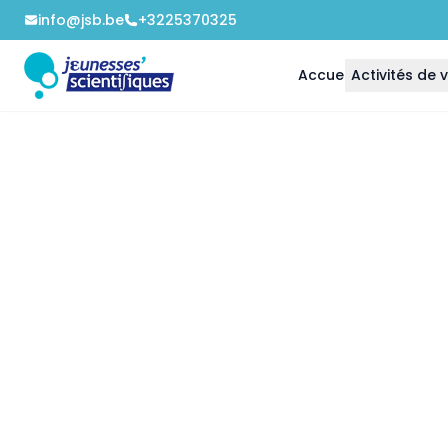
info@jsb.be
+3225370325
Accueil
Activités de