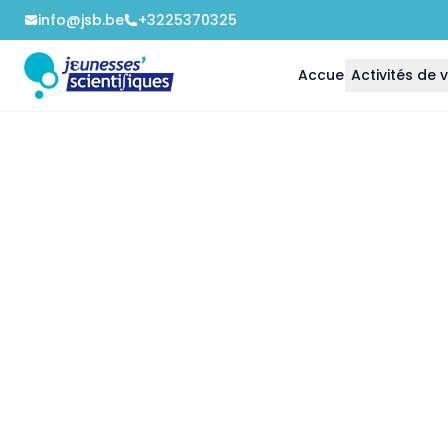
info@jsb.be
+3225370325
Accueil
Activités de